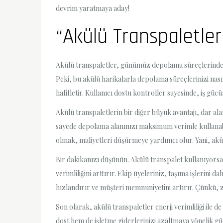
devrim yaratmaya aday!
“Akülü Transpaletler 
Akülü transpaletler, günümüz depolama süreçlerinde bir 
Peki, bu akülü harikalarla depolama süreçlerinizi nasıl
hafifletir. Kullanıcı dostu kontroller sayesinde, iş gücü
Akülü transpaletlerin bir diğer büyük avantajı, dar alan
sayede depolama alanınızı maksimum verimle kullanabili
olmak, maliyetleri düşürmeye yardımcı olur. Yani, akül
Bir dakikanızı düşünün. Akülü transpalet kullanıyors
verimliliğini arttırır. Ekip üyeleriniz, taşıma işlerin
hızlandırır ve müşteri memnuniyetini artırır. Çünkü, z
Son olarak, akülü transpaletler enerji verimliliği ile d
dost hem de işletme giderlerinizi azaltmaya yönelik gü