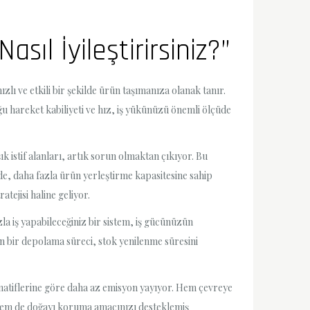
sıl İyileştirirsiniz?”
lı ve etkili bir şekilde ürün taşımanıza olanak tanır.
ğu hareket kabiliyeti ve hız, iş yükünüzü önemli ölçüde
ık istif alanları, artık sorun olmaktan çıkıyor. Bu
de, daha fazla ürün yerleştirme kapasitesine sahip
tejisi haline geliyor.
 iş yapabileceğiniz bir sistem, iş gücünüzün
den bir depolama süreci, stok yenilenme süresini
lternatiflerine göre daha az emisyon yayıyor. Hem çevreye
n hem de doğayı koruma amacınızı desteklemiş