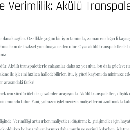
e Verimlilik: Akülü Transpal
a olanak sağlar. Özellikle yoğun bir iş ortamında, zaman en değerli kaynağ
ına hem de fiziksel yorulmaya neden olur. Oysa akülü transpaletlerle bi
iniz.
dür. Akülü transpaletlerle çalışanlar daha az yorulur, bu da iş gücü verimli
e ile işlerini hızlıca halledebilirler. Bu, iş gücü kaybını da minimize 
er arasındaki farkı!
ek için sürdürülebilir çözümler arayışında. Akülü transpaletler, düşük e
inimumda tutar. Yani, yalnızca işletmenizin maliyetlerini azaltmakla kal
iğinde. Verimliliği artırırken maliyetleri düşürmek, girişimciler için hayat
 oldukça kolay. Çalışanlarınızı daha mutlu ve verimli kılarken, işletmen