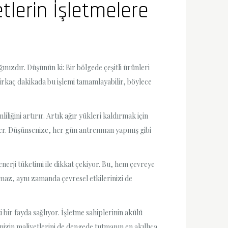
etlerin İşletmelere
ınızdır. Düşünün ki: Bir bölgede çeşitli ürünleri
rkaç dakikada bu işlemi tamamlayabilir, böylece
liğini artırır. Artık ağır yükleri kaldırmak için
eder. Düşünsenize, her gün antrenman yapmış gibi
nerji tüketimi ile dikkat çekiyor. Bu, hem çevreye
maz, aynı zamanda çevresel etkilerinizi de
i bir fayda sağlıyor. İşletme sahiplerinin akülü
izin maliyetlerini de dengede tutmanın en akıllıca