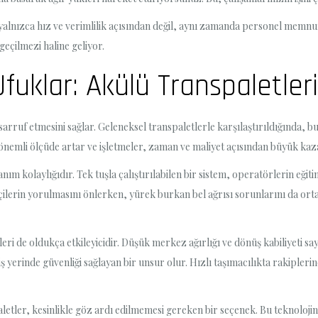
 yalnızca hız ve verimlilik açısından değil, aynı zamanda personel memnu
geçilmezi haline geliyor.
fuklar: Akülü Transpaletleri
tasarruf etmesini sağlar. Geleneksel transpaletlerle karşılaştırıldığında,
ı önemli ölçüde artar ve işletmeler, zaman ve maliyet açısından büyük kaz
lanım kolaylığıdır. Tek tuşla çalıştırılabilen bir sistem, operatörlerin eği
ilerin yorulmasını önlerken, yürek burkan bel ağrısı sorunlarını da ortada
ri de oldukça etkileyicidir. Düşük merkez ağırlığı ve dönüş kabiliyeti s
n, iş yerinde güvenliği sağlayan bir unsur olur. Hızlı taşımacılıkta rakipl
aletler, kesinlikle göz ardı edilmemesi gereken bir seçenek. Bu teknoloj