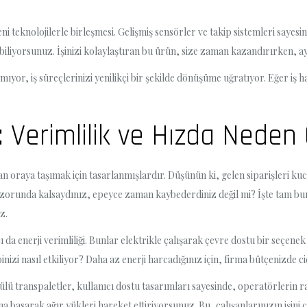
 teknolojilerle birleşmesi. Gelişmiş sensörler ve takip sistemleri sayesinde
biliyorsunuz. İşinizi kolaylaştıran bu ürün, size zaman kazandırırken, 
or, iş süreçlerinizi yenilikçi bir şekilde dönüşüme uğratıyor. Eğer iş hay
: Verimlilik ve Hızda Neden
dan oraya taşımak için tasarlanmışlardır. Düşünün ki, gelen siparişleri k
 zorunda kalsaydınız, epeyce zaman kaybederdiniz değil mi? İşte tam bur
z.
ı da enerji verimliliği. Bunlar elektrikle çalışarak çevre dostu bir seçen
nizi nasıl etkiliyor? Daha az enerji harcadığınız için, firma bütçenizde cid
Akülü transpaletler, kullanıcı dostu tasarımları sayesinde, operatörlerin 
 basarak ağır yükleri hareket ettiriyorsunuz. Bu, çalışanlarınızın işini 