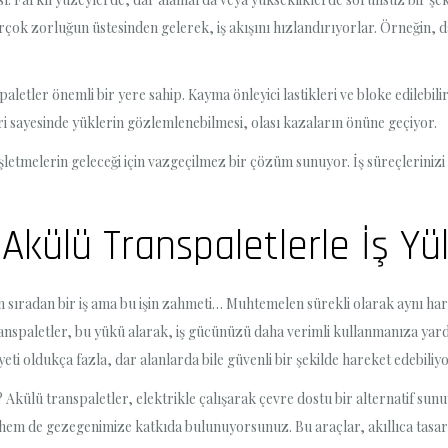
irçok zorluğun üstesinden gelerek, iş akışını hızlandırıyorlar. Örneğin,
aletler önemli bir yere sahip. Kayma önleyici lastikleri ve bloke edilebil
eri sayesinde yüklerin gözlemlenebilmesi, olası kazaların önüne geçiyor.
şletmelerin geleceği için vazgeçilmez bir çözüm sunuyor. İş süreçlerinizi 
Akülü Transpaletlerle İş Yü
n sıradan bir iş ama bu işin zahmeti… Muhtemelen sürekli olarak aynı 
ranspaletler, bu yükü alarak, iş gücünüzü daha verimli kullanmanıza ya
eti oldukça fazla, dar alanlarda bile güvenli bir şekilde hareket edebiliyo
Akülü transpaletler, elektrikle çalışarak çevre dostu bir alternatif sunu
r hem de gezegenimize katkıda bulunuyorsunuz. Bu araçlar, akıllıca tasarla