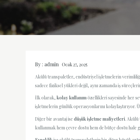
By :
admin
Ocak 27, 2025
Akülü transpaletler, endüstriyel işletmelerin verimlili
sadece fiziksel yükleri değil, aynı zamanda iş süreçleri
İlk olarak,
kolay kullanım
özellikleri sayesinde her se
işletmelerin günlük operasyonlarını kolaylaştırıyor. Ü
Diğer bir avantaj ise
düşük işletme maliyetleri
. Akülü 
kullanmak hem çevre dostu hem de bütçe dostu hale geli
Esneklik
ise akülü transpaletlerin bir diğer büyük art