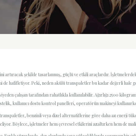
ğini artıracak şekilde tasarlanmış, güçlü ve etkili araçlardır. İşletmeler
ni de hafifletiyor. Peki, neden akülü transpaletler bu kadar değerli hale g
viyeden çalışan tarafından rahatlıkla kullanılabilir. Ağırlığı 2500 kilogr
stelik, kullanıcı dostu kontrol panelleri, operatörün makineyi kullanırke
transpaletler, benzinli veya dizel alternatiflerine göre daha az enerji tük
yor. Böylece, işletmeler hem çevresel etkilerini azaltırken hem de maliy
ısı. Farklı yüzeylerde, dar alanlarda veya yüksekliklerde sorunsuz bir şek