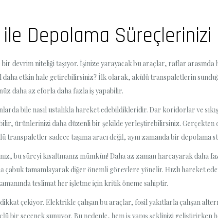
ile Depolama Süreçlerinizi Na
devrim niteliği taşıyor. İşinize yarayacak bu araçlar, raflar arasında hız
 daha etkin hale getirebilirsiniz? İlk olarak, akülü transpaletlerin sundu
nüz daha az eforla daha fazla iş yapabilir.
larda bile nasıl ustalıkla hareket edebildikleridir. Dar koridorlar ve sıkış
r, ürünlerinizi daha düzenli bir şekilde yerleştirebilirsiniz. Gerçekten 
ü transpaletler sadece taşıma aracı değil, aynı zamanda bir depolama stra
anız, bu süreyi kısaltmanız mümkün! Daha az zaman harcayarak daha fazla
i daha çabuk tamamlayarak diğer önemli görevlere yönelir. Hızlı hareket e
amanında teslimat her işletme için kritik öneme sahiptir.
e dikkat çekiyor. Elektrikle çalışan bu araçlar, fosil yakıtlarla çalışan a
çlü bir seçenek sunuyor. Bu nedenle, hem iş yapış şeklinizi geliştirirke