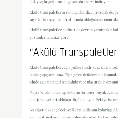
dolayısıyla şarj etme kaygısını da en aza indiriyor.
Akülü transpaletlerin sunduğu bir diğer güzellik de, yeni
sayede, her şeyin kontrol altında olduğundan emin ola
Akülü transpaletler endüstride devrim yaratmakla kalmıy
çözümler tam size göre!
“Akülü Transpaletler
Akülü transpaletler, ağır yükleri hızlı bir şekilde ora
teslim yapıyorsunuz. Eğer gelen ürünleri elle taşımak
içinde ağır paletleri istediğiniz yere ulaştırabiliyorsunu
Neyse ki, akülü transpaletlerin bir diğer büyük avantaj
enerji maliyetleri oldukça düşük kalıyor. Peki ya bu cebi
Bir diğer dikkat çekici özellik ise kullanım kolaylığı. 
karmaşık makine bilgisine sahip olmadan, birkaç butona