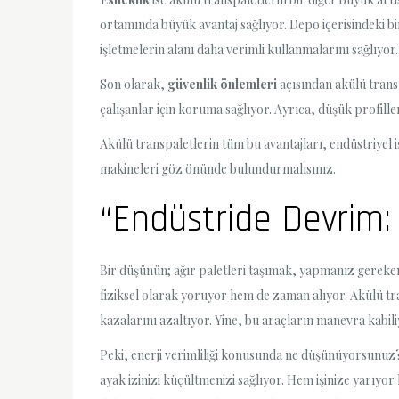
ortamında büyük avantaj sağlıyor. Depo içerisindeki b
işletmelerin alanı daha verimli kullanmalarını sağlıyor.
Son olarak,
güvenlik önlemleri
açısından akülü transp
çalışanlar için koruma sağlıyor. Ayrıca, düşük profill
Akülü transpaletlerin tüm bu avantajları, endüstriyel i
makineleri göz önünde bulundurmalısınız.
“Endüstride Devrim: 
Bir düşünün; ağır paletleri taşımak, yapmanız gereke
fiziksel olarak yoruyor hem de zaman alıyor. Akülü t
kazalarını azaltıyor. Yine, bu araçların manevra kabiliy
Peki, enerji verimliliği konusunda ne düşünüyorsunuz? 
ayak izinizi küçültmenizi sağlıyor. Hem işinize yarıyo