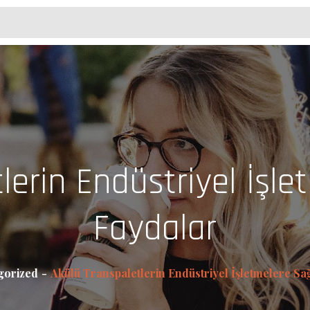
lerin Endüstriyel İşle
Faydalar
gorized
Akülü Transpaletlerin Endüstriyel İşletmelere Sa