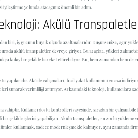
 iyileştirme yolunda atacağınız önemli bir adım.
eknoloji: Akülü Transpaletle
ndan biri, iş gücünü büyük ölçüde azaltmalarıdır. Düşünsenize, ağır yükl
burada akülü transpaletler devreye giriyor. Bu araçlar, yükleri zahmetsiz
dukça kolay bir şekilde hareket ettirebiliyor. Bu, hem zamandan hem de 
u yapılarıdır. Akü ile çalışmaları, fosil yakıt kullanımını en aza indiriyo
eleri sunarak verimliliği artırıyor. Arkasındaki teknoloji, kullanıcılara 
 sahiptir. Kullanıcı dostu kontrolleri sayesinde, sıradan bir çalışan bile 
i bir şekilde işlerini yapabiliyor. Akülü transpaletler, en zorlu yükleme ve
 çözümler kullanmak, sadece modernleşmekle kalmıyor, aynı zamanda firm