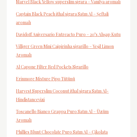
Marvel Black Yellow superslim sigara – Vanilya aromalı
Captain Black Peach ithal sigara Satın Al – Şeftali
aromalı
Davidoff Aniversario Entreacto Puro – 20’s Ahşap Kutu
Villiger Green Mini Caipirinha sigarillo – Yeşil Limon
Aromalı
Al Capone Filter Red Pockets Sigarillo
Erinmore Mixture Pipo Tütünü
Harvest Superslim Coconut ithal sigara Satın Al-
Hindistancevizi
Toscanello Bianco Grappa Puro Satın Al – Üzüm
Aromalı
Phillies Blunt Chocolate Puro Satın Al – Çikolata