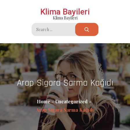
Skip
Klima Bayileri
to
Klima Bayileri
content
Search
for:
Arap Sigara Sarma Kağıdı
Home
Uncategorized
Arap Sigara Sarma Kağıdı