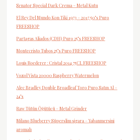
Senator Special Dark Crema – Metal Kutu
El Rey Del Mundo Kon Tiki 1973 – 2017 50’s Puro
FREESHOP
Partagas Aliados (CDH) Puro 25’s FREESHOP
Montecristo Tubos 25’s Puro FREESHOP
Louis Roederer : Cristal 2014 75CL FREESHOP
Vozol Vista 20000 Raspberry Watermelon
Alec Bradley Double Broadleaf Toro Puro Satın Al –
24’s
Raw Tütün Öğütücü – Metal Grinder
Milano Blueberry Süperslim sigara – Yabanmersini
aromalı