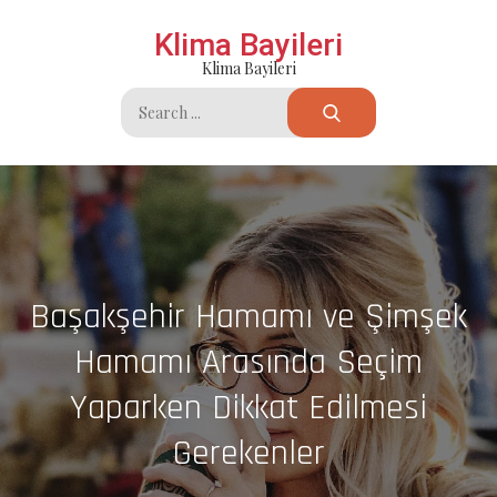
Skip
Klima Bayileri
to
Klima Bayileri
content
Search
for:
Başakşehir Hamamı ve Şimşek
Hamamı Arasında Seçim
Yaparken Dikkat Edilmesi
Gerekenler