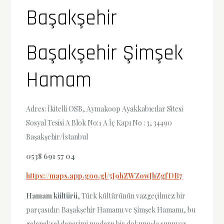
Başakşehir
Başakşehir Şimşek
Hamam
Adres: İkitelli OSB, Aymakoop Ayakkabıcılar Sitesi
Sosyal Tesisi A Blok No:1 A İç Kapı No : 3, 34490
Başakşehir/İstanbul
0538 691 57 04
https://maps.app.goo.gl/5J9hZWZowJhZgfDB7
Hamam kültürü
, Türk kültürünün vazgeçilmez bir
parçasıdır. Başakşehir Hamamı ve Şimşek Hamamı, bu
geleneksel deneyimi modern bir dokunuşla sunuyor.