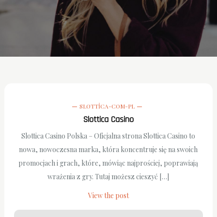
SLOTTICA-COM-PL
Slottica Casino
Slottica Casino Polska – Oficjalna strona Slottica Casino to
nowa, nowoczesna marka, która koncentruje się na swoich
promocjach i grach, które, mówiąc najprościej, poprawiają
wrażenia z gry. Tutaj możesz cieszyć […]
View the post