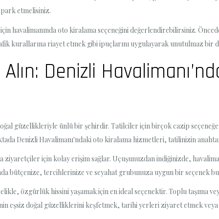
 park etmelisiniz.
ek için havalimanında oto kiralama seçeneğini değerlendirebilirsiniz. Önc
fik kurallarına riayet etmek gibi ipuçlarını uygulayarak unutulmaz bir d
nı Alın: Denizli Havalimanı’
oğal güzellikleriyle ünlü bir şehirdir. Tatilciler için birçok cazip seçeneğ
ktada Denizli Havalimanı'ndaki oto kiralama hizmetleri, tatilinizin anahtar
ziyaretçiler için kolay erişim sağlar. Uçuşunuzdan indiğinizde, havalima
asında bütçenize, tercihlerinize ve seyahat grubunuza uygun bir seçene
ikle, özgürlük hissini yaşamak için en ideal seçenektir. Toplu taşıma veya 
nin eşsiz doğal güzelliklerini keşfetmek, tarihi yerleri ziyaret etmek veya