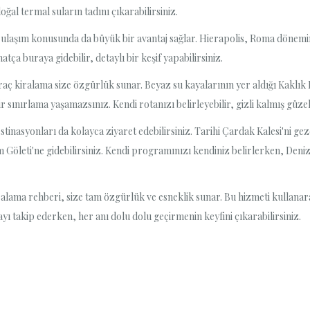
oğal termal suların tadını çıkarabilirsiniz.
laşım konusunda da büyük bir avantaj sağlar. Hierapolis, Roma dönemine a
tça buraya gidebilir, detaylı bir keşif yapabilirsiniz.
 araç kiralama size özgürlük sunar. Beyaz su kayalarının yer aldığı Kaklı
sınırlama yaşamazsınız. Kendi rotanızı belirleyebilir, gizli kalmış güzelli
estinasyonları da kolayca ziyaret edebilirsiniz. Tarihi Çardak Kalesi'ni ge
m Göleti'ne gidebilirsiniz. Kendi programınızı kendiniz belirlerken, Deni
alama rehberi, size tam özgürlük ve esneklik sunar. Bu hizmeti kullanarak
ayı takip ederken, her anı dolu dolu geçirmenin keyfini çıkarabilirsiniz.