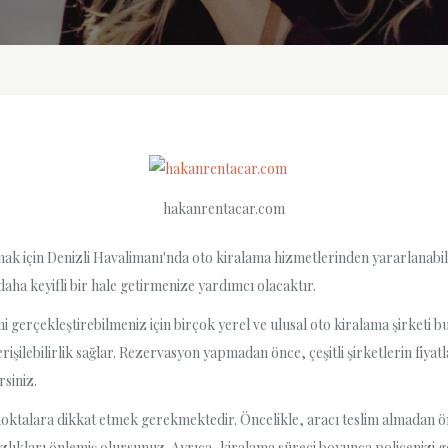
hakanrentacar.com
mak için Denizli Havalimanı'nda oto kiralama hizmetlerinden yararlanabili
 daha keyifli bir hale getirmenize yardımcı olacaktır.
 gerçekleştirebilmeniz için birçok yerel ve ulusal oto kiralama şirketi b
şilebilirlik sağlar. Rezervasyon yapmadan önce, çeşitli şirketlerin fiyat
rsiniz.
oktalara dikkat etmek gerekmektedir. Öncelikle, aracı teslim almadan ön
lıkları önlemiş olursunuz. Ayrıca, kiralama süreci boyunca poliçenizi g