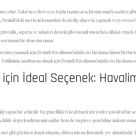
cı olur. Taksi ücretleri veya toplu taşıma araçlarının sınırlı saatleri gib
ıca, Denizli'deki merkezi konumları keşfedip alışveriş yapmak veya yöresel 
üvenlik, sigorta ve müşteri desteği gibi önemli unsurlara dikkat etmek ön
e sorunsuz bir deneyim sunar.
forunu yaşamak için Denizli Havalimanı'ndaki oto kiralama hizmetlerini te
. Tatilinizin anahtarını almak için Denizli Havalimanı'ndaki oto kiralama s
 için İdeal Seçenek: Haval
liği yapan bir şehirdir. Bu güzellikleri keşfetmek isteyenler için ideal bi
 şekilde değerlendirmenizi sağlar hem de özgürce gezebilme imkanı sunar
z inci gibi görünen doğal oluşum, dünya mirası listesinde yer almaktadır