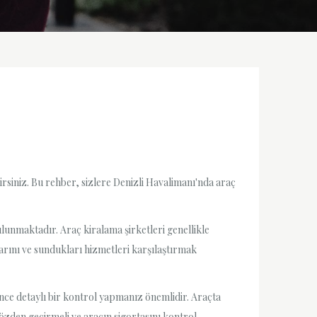
rsiniz. Bu rehber, sizlere Denizli Havalimanı'nda araç
ulunmaktadır. Araç kiralama şirketleri genellikle
larını ve sundukları hizmetleri karşılaştırmak
ce detaylı bir kontrol yapmanız önemlidir. Araçta
özden geçirmeli ve aracın sigortasını kontrol