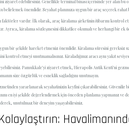
i ziyaret edebilirsiniz. Genellikle terminal binası içerisinde yer alan bu
 belirlemek önemlidir. Seyahat planınıza uygun bir araç seçerek rahat bi
ktörler vardır. İlk olarak, araç kiralama şirketinin itibarını kontrol et
. Ayrıca, kiralama sözleşmesini dikkatlice okumalı ve herhangi bir ek ü
uygun bir şekilde hareket etmeniz önemlidir. Kiralama süresini gereksi
ni kontrol etmeyi unutmamalısınız. Kiraladığınız aracı aynı yakıt seviyes
rleyebilirsiniz. Pamukkale'yi ziyaret etmek, Hierapolis Antik Kenti'ni gez
amanın size özgürlük ve esneklik sağladığını unutmayın.
metinden yararlanarak seyahatinizin keyfini çıkarabilirsiniz. Güvenilir bi
 anını en iyi şekilde değerlendirmek için önceden planlama yapmanız ve d
ederek, unutulmaz bir deneyim yaşayabilirsiniz.
 Kolaylaştırın: Havalimanın