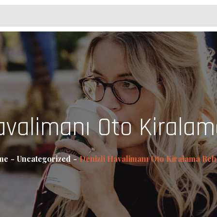
avalimanı Oto Kirala
me
Uncategorized
Denizli Havalimanı Oto Kiralama Reh