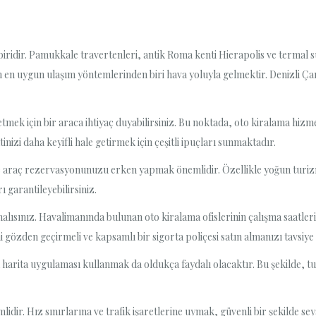
 biridir. Pamukkale travertenleri, antik Roma kenti Hierapolis ve termal s
çin en uygun ulaşım yöntemlerinden biri hava yoluyla gelmektir. Denizli 
tmek için bir araca ihtiyaç duyabilirsiniz. Bu noktada, oto kiralama hizme
nizi daha keyifli hale getirmek için çeşitli ipuçları sunmaktadır.
 ve araç rezervasyonunuzu erken yapmak önemlidir. Özellikle yoğun turi
 garantileyebilirsiniz.
malısınız. Havalimanında bulunan oto kiralama ofislerinin çalışma saatler
i gözden geçirmeli ve kapsamlı bir sigorta poliçesi satın almanızı tavsiye
harita uygulaması kullanmak da oldukça faydalı olacaktır. Bu şekilde, tu
idir. Hız sınırlarına ve trafik işaretlerine uymak, güvenli bir şekilde se