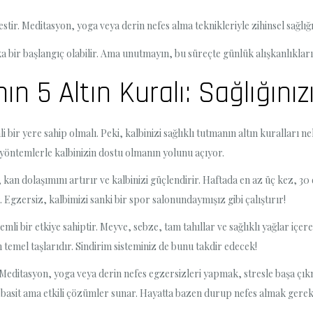
estir. Meditasyon, yoga veya derin nefes alma teknikleriyle zihinsel sağlığ
 bir başlangıç olabilir. Ama unutmayın, bu süreçte günlük alışkanlıkları
 5 Altın Kuralı: Sağlığınızı
bir yere sahip olmalı. Peki, kalbinizi sağlıklı tutmanın altın kuralları 
i yöntemlerle kalbinizin dostu olmanın yolunu açıyor.
an dolaşımını artırır ve kalbinizi güçlendirir. Haftada en az üç kez, 30
r. Egzersiz, kalbimizi sanki bir spor salonundaymışız gibi çalıştırır!
li bir etkiye sahiptir. Meyve, sebze, tam tahıllar ve sağlıklı yağlar içere
temel taşlarıdır. Sindirim sisteminiz de bunu takdir edecek!
 Meditasyon, yoga veya derin nefes egzersizleri yapmak, stresle başa çık
 basit ama etkili çözümler sunar. Hayatta bazen durup nefes almak gerekl