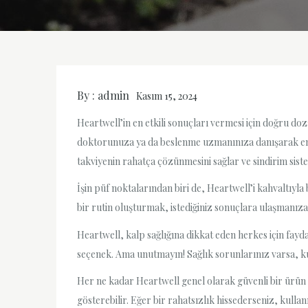
By :
admin
Kasım 15, 2024
Heartwell’in en etkili sonuçları vermesi için doğru do
doktorunuza ya da beslenme uzmanınıza danışarak en u
takviyenin rahatça çözünmesini sağlar ve sindirim sist
İşin püf noktalarından biri de, Heartwell’i kahvaltıyla 
bir rutin oluşturmak, istediğiniz sonuçlara ulaşmanıza y
Heartwell, kalp sağlığına dikkat eden herkes için fayd
seçenek. Ama unutmayın! Sağlık sorunlarınız varsa, k
Her ne kadar Heartwell genel olarak güvenli bir ürün ol
gösterebilir. Eğer bir rahatsızlık hissederseniz, kullan