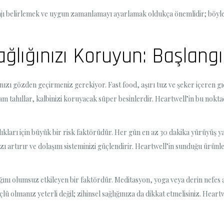
ajı belirlemek ve uygun zamanlamayı ayarlamak oldukça önemlidir; böylece 
ağlığınızı Koruyun: Başlang
nızı gözden geçirmeniz gerekiyor. Fast food, aşırı tuz ve şeker içeren 
tam tahıllar, kalbinizi koruyacak süper besinlerdir. Heartwell’in bu nokt
lıkları için büyük bir risk faktörüdür. Her gün en az 30 dakika yürüyüş 
ı artırır ve dolaşım sisteminizi güçlendirir. Heartwell’in sunduğu ürünl
nı olumsuz etkileyen bir faktördür. Meditasyon, yoga veya derin nefes a
ü olmanız yeterli değil; zihinsel sağlığınıza da dikkat etmelisiniz. Heartwe