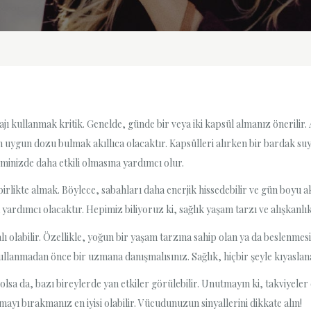
zajı kullanmak kritik. Genelde, günde bir veya iki kapsül almanız önerilir
ygun dozu bulmak akıllıca olacaktır. Kapsülleri alırken bir bardak suyl
eminizde daha etkili olmasına yardımcı olur.
birlikte almak. Böylece, sabahları daha enerjik hissedebilir ve gün boyu akt
ardımcı olacaktır. Hepimiz biliyoruz ki, sağlık yaşam tarzı ve alışkanlıkla
alı olabilir. Özellikle, yoğun bir yaşam tarzına sahip olan ya da beslenm
ullanmadan önce bir uzmana danışmalısınız. Sağlık, hiçbir şeyle kıyasla
sa da, bazı bireylerde yan etkiler görülebilir. Unutmayın ki, takviyeler 
mayı bırakmanız en iyisi olabilir. Vücudunuzun sinyallerini dikkate alın!