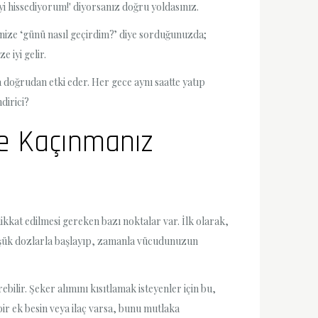
yi hissediyorum!' diyorsanız doğru yoldasınız.
dinize ‘günü nasıl geçirdim?’ diye sorduğunuzda;
 iyi gelir.
za doğrudan etki eder. Her gece aynı saatte yatıp
dirici?
ve Kaçınmanız
ikkat edilmesi gereken bazı noktalar var. İlk olarak,
 Düşük dozlarla başlayıp, zamanla vücudunuzun
bilir. Şeker alımını kısıtlamak isteyenler için bu,
bir ek besin veya ilaç varsa, bunu mutlaka