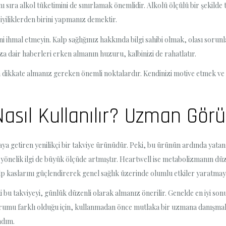
anı sıra alkol tüketimini de sınırlamak önemlidir. Alkolü ölçülü bir şekil
iyiliklerden birini yapmanız demektir.
ini ihmal etmeyin. Kalp sağlığınız hakkında bilgi sahibi olmak, olası soru
ıza dair haberleri erken almanın huzuru, kalbinizi de rahatlatır.
n dikkate almanız gereken önemli noktalardır. Kendinizi motive etmek ve k
asıl Kullanılır? Uzman Görü
 araya getiren yenilikçi bir takviye ürünüdür. Peki, bu ürünün ardında y
ına yönelik ilgi de büyük ölçüde artmıştır. Heartwell ise metabolizmanın d
alp kaslarını güçlendirerek genel sağlık üzerinde olumlu etkiler yaratmayı
u takviyeyi, günlük düzenli olarak almanız önerilir. Genelde en iyi sonuç
urumu farklı olduğu için, kullanmadan önce mutlaka bir uzmana danışmak
adım.