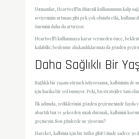
Uzmanlar, Heartwell’in düzenli kullanımının kalp sağl
seviyenizin artması gibi pek çok olumlu etki, kullanı
önemini daha da artırıyor.
Heartwell’i kullanmaya karar vermeden önce, beklentiler
kalabilir; beslenme alışkanlıklarınızı da gözden geçirm
Daha Sağlıklı Bir Yaş
Sağlıklı bir yaşam sürmek istiyorsanız, kalbinizin de 
için harika bir yol sunuyor. Peki, bu stratejiler tam ol
İlk adımda, yediklerinizi gözden geçirmenizde fayda va
abartılı tuz ve şekerden uzak durmak, kalbinizi koruma
geçmeyin: Son günlerde ne yiyorum?
Hareket, kalbiniz için bir tutku gibi! Günde sadece 30 