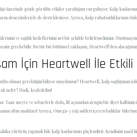
ığı üzerinde gözle görülür etkiler yarattığını vurguluyor. Kalp kasların
cıların deneyimleriyle de destekleniyor. Ayrıca, kalp rahatsızlıklarının
inizi ve sağlık hedeflerinizi net bir şekilde belirlemelisiniz. Unutmayın, 
eniz gerekebilir. Bu tür bir bütünsel yaklaşım, Heartwell’den alacağınız f
am İçin Heartwell İle Etkili 
mutlu olması gerektiğini biliyor muydunuz? Heartwell, kalp sağlığınızı iy
arak neler? Hadi, keşfedelim!
r. Taze meyve ve sebzelerle dolu, lif açısından zengin bir diyet kalbiniz
nın altın anahtarı! Ayrıca, Omega-3 yağ asitleri içeren balıklar tüketme
dakika yürüyüş yapmak bile kalp kaslarınızı güçlendirir. Kendinizi nasıl 