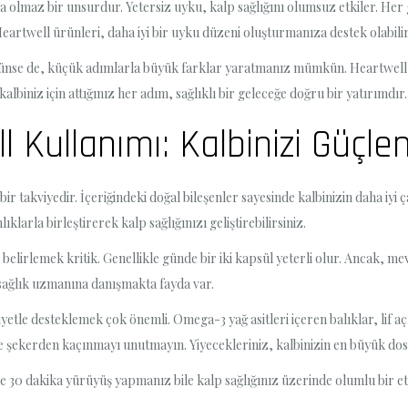
lmaz bir unsurdur. Yetersiz uyku, kalp sağlığını olumsuz etkiler. Her ge
eartwell ürünleri, daha iyi bir uyku düzeni oluşturmanıza destek olabilir
rünse de, küçük adımlarla büyük farklar yaratmanız mümkün. Heartwell i
lbiniz için attığınız her adım, sağlıklı bir geleceğe doğru bir yatırımdır.
Kullanımı: Kalbinizi Güçlen
 bir takviyedir. İçeriğindeki doğal bileşenler sayesinde kalbinizin daha iyi
ıklarla birleştirerek kalp sağlığınızı geliştirebilirsiniz.
lirlemek kritik. Genellikle günde bir iki kapsül yeterli olur. Ancak, me
r sağlık uzmanına danışmakta fayda var.
yetle desteklemek çok önemli. Omega-3 yağ asitleri içeren balıklar, lif a
ve şekerden kaçınmayı unutmayın. Yiyecekleriniz, kalbinizin en büyük dos
 30 dakika yürüyüş yapmanız bile kalp sağlığınız üzerinde olumlu bir etki 