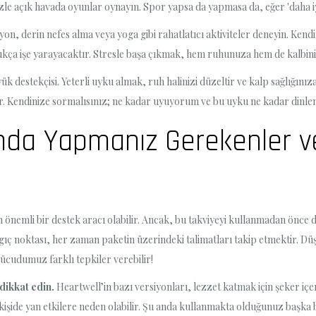
izle açık havada oyunlar oynayın. Spor yapsa da yapmasa da, eğer 'daha i
syon, derin nefes alma veya yoga gibi rahatlatıcı aktiviteler deneyin. Ken
ukça işe yarayacaktır. Stresle başa çıkmak, hem ruhunuza hem de kalbinize
yük destekçisi. Yeterli uyku almak, ruh halinizi düzeltir ve kalp sağlığını
r. Kendinize sormalısınız; ne kadar uyuyorum ve bu uyku ne kadar dinlen
ında Yapmanız Gerekenler 
n önemli bir destek aracı olabilir. Ancak, bu takviyeyi kullanmadan önce d
angıç noktası, her zaman paketin üzerindeki talimatları takip etmektir.
vücudumuz farklı tepkiler verebilir!
dikkat edin.
Heartwell’in bazı versiyonları, lezzet katmak için şeker içere
 kişide yan etkilere neden olabilir. Şu anda kullanmakta olduğunuz başka 