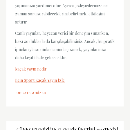
yapmanıza yardımcı olur. Ayrıca, izleyicilerinize ne
zaman soru sorabileceklerini belirtmek, etkileşimi
artırır.
Canlı yayınlar, heyecan verici bir deneyim sunarken,
bazı zorluklarla da karşılaşabilirsiniz. Ancak, bu pratik
ipuçlarıyla sorunları anında çözmek, yayınlarınızı
daha keyifli hale getirecektir.
kaçak yayın nedir
Bein Sport Kaçak Yayın İzle
UNCATEGORIZED
GÜNEŞ ENERJISI ILE ELEKTRIK ÜRETIMI 2024TE SIZI