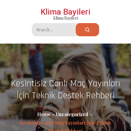
Skip
Klima Bayileri
to
Klima Bayileri
content
Search
for:
Kesintisiz Canlı Maç Yayınları
İçin Teknik Destek Rehberi
Home
Uncategorized
Kesintisiz Canlı Maç Yayınları İçin Teknik
Destek Rehberi