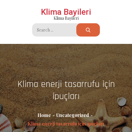
Skip
Klima Bayileri
to
Klima Bayileri
content
Search
for:
Klima enerji tasarrufu için
ipuçları
Home
Uncategorized
Klima enerji tasarrufu için ipuçları