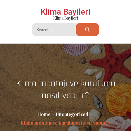
Skip
Klima Bayileri
to
Klima Bayileri
content
Search
for:
Klima montajı ve kurulumu
nasıl yapılır?
Home
Uncategorized
Klima montajı ve kurulumu nasıl yapılır?