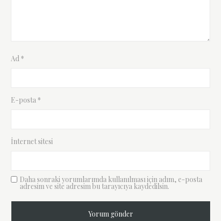
Ad
*
E-posta
*
İnternet sitesi
Daha sonraki yorumlarımda kullanılması için adım, e-posta
adresim ve site adresim bu tarayıcıya kaydedilsin.