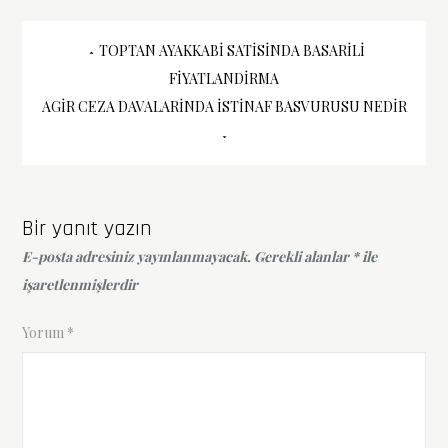
Yazı
TOPTAN AYAKKABI SATISINDA BASARILI
FIYATLANDIRMA
gezinmesi
AGIR CEZA DAVALARINDA İSTINAF BASVURUSU NEDIR
Bir yanıt yazın
E-posta adresiniz yayınlanmayacak.
Gerekli alanlar
*
ile
işaretlenmişlerdir
Yorum
*