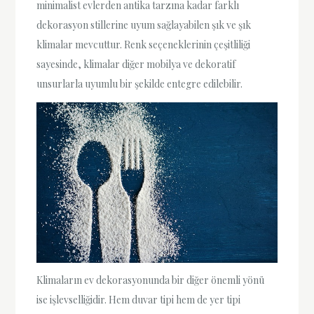
minimalist evlerden antika tarzına kadar farklı
dekorasyon stillerine uyum sağlayabilen şık ve şık
klimalar mevcuttur. Renk seçeneklerinin çeşitliliği
sayesinde, klimalar diğer mobilya ve dekoratif
unsurlarla uyumlu bir şekilde entegre edilebilir.
Klimaların ev dekorasyonunda bir diğer önemli yönü
ise işlevselliğidir. Hem duvar tipi hem de yer tipi