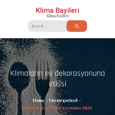
Skip
Klima Bayileri
to
Klima Bayileri
content
Search
for:
Klimaların ev dekorasyonuna
etkisi
Home
Uncategorized
Klimaların ev dekorasyonuna etkisi