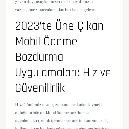
güven duygusuyla, bu servisler hayatımızın
vazgeçilmez parçalarından biri haline geliyor.
2023’te Öne Çıkan
Mobil Ödeme
Bozdurma
Uygulamaları: Hız ve
Güvenilirlik
Hız:
Günümüz insanı, zamanın ne kadar kıymetli
olduğunu biliyor. Mobil ödeme bozdurma
uygulamaları, anlık işlemler yapma imkanı sunarak,
kullanıcıların bekleme sürelerini minimuma indiriyor.