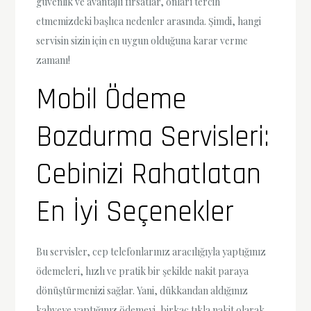
güvenlik ve avantajlı fırsatlar, onları tercih
etmemizdeki başlıca nedenler arasında. Şimdi, hangi
servisin sizin için en uygun olduğuna karar verme
zamanı!
Mobil Ödeme
Bozdurma Servisleri:
Cebinizi Rahatlatan
En İyi Seçenekler
Bu servisler, cep telefonlarınız aracılığıyla yaptığınız
ödemeleri, hızlı ve pratik bir şekilde nakit paraya
dönüştürmenizi sağlar. Yani, dükkandan aldığınız
kahveye yaptığınız ödemeyi, birkaç tıkla nakit olarak