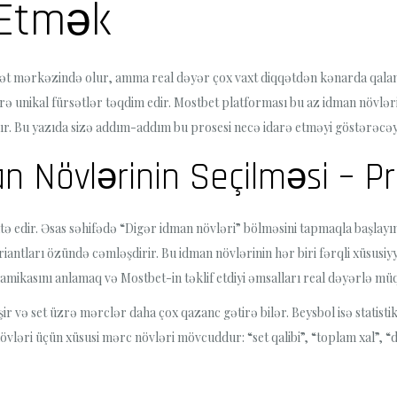
 Etmək
iqqət mərkəzində olur, amma real dəyər çox vaxt diqqətdən kənarda qalan
ərə unikal fürsətlər təqdim edir. Mostbet platforması bu az idman növlə
r. Bu yazıda sizə addım-addım bu prosesi necə idarə etməyi göstərəcə
n Növlərinin Seçilməsi – P
tə edir. Əsas səhifədə “Digər idman növləri” bölməsini tapmaqla başlayın
riantları özündə cəmləşdirir. Bu idman növlərinin hər biri fərqli xüsusi
mikasını anlamaq və Mostbet-in təklif etdiyi əmsalları real dəyərlə mü
ir və set üzrə mərclər daha çox qazanc gətirə bilər. Beysbol isə statis
əri üçün xüsusi mərc növləri mövcuddur: “set qalibi”, “toplam xal”, “d