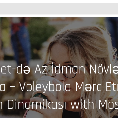
et-də Az İdman Növlər
a – Voleybola Mərc Et
 Dinamikası with Mo