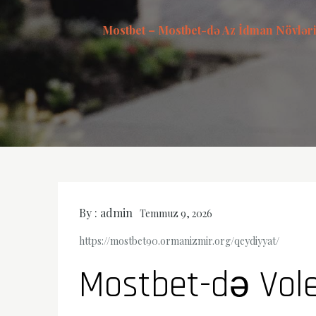
Mostbet – Mostbet-də Az İdman Növləri
By :
admin
Temmuz 9, 2026
https://mostbet90.ormanizmir.org/qeydiyyat/
Mostbet-də Vole