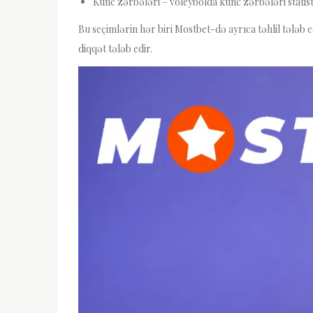
Künc zərbələri – voleybolda künc zərbələri statist
Bu seçimlərin hər biri Mostbet-də ayrıca təhlil tələb e
diqqət tələb edir.