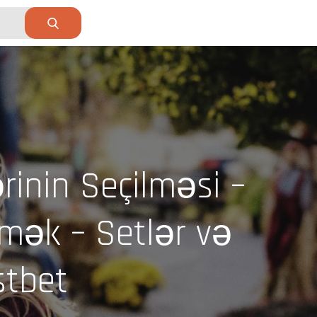
inin Seçilməsi –
mək – Setlər və
stbet