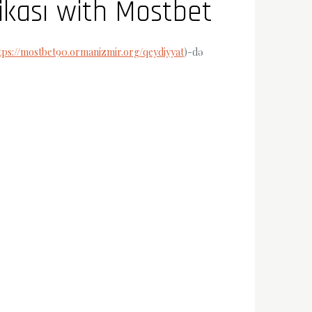
ikası with Mostbet
tps://mostbet90.ormanizmir.org/qeydiyyat
)-də