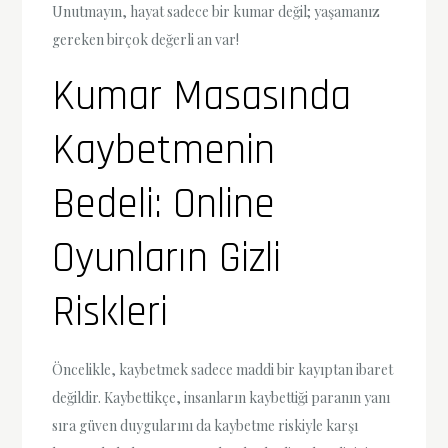
Unutmayın, hayat sadece bir kumar değil; yaşamanız
gereken birçok değerli an var!
Kumar Masasında
Kaybetmenin
Bedeli: Online
Oyunların Gizli
Riskleri
Öncelikle, kaybetmek sadece maddi bir kayıptan ibaret
değildir. Kaybettikçe, insanların kaybettiği paranın yanı
sıra güven duygularını da kaybetme riskiyle karşı