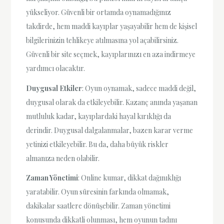
yükseliyor. Güvenli bir ortamda oynamadığınız
takdirde, hem maddi kayıplar yaşayabilir hem de kişisel
bilgilerinizin tehlikeye atılmasına yol açabilirsiniz.
Güvenli bir site seçmek, kayıplarınızı en aza indirmeye
yardımcı olacaktır.
Duygusal Etkiler
: Oyun oynamak, sadece maddi değil,
duygusal olarak da etkileyebilir. Kazanç anında yaşanan
mutluluk kadar, kayıplardaki hayal kırıklığı da
derindir. Duygusal dalgalanmalar, bazen karar verme
yetinizi etkileyebilir. Bu da, daha büyük riskler
almanıza neden olabilir.
Zaman Yönetimi
: Online kumar, dikkat dağınıklığı
yaratabilir. Oyun süresinin farkında olmamak,
dakikalar saatlere dönüşebilir. Zaman yönetimi
konusunda dikkatli olunması, hem oyunun tadını