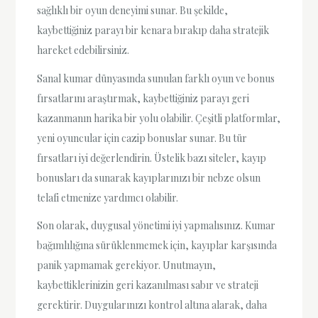
sağlıklı bir oyun deneyimi sunar. Bu şekilde,
kaybettiğiniz parayı bir kenara bırakıp daha stratejik
hareket edebilirsiniz.
Sanal kumar dünyasında sunulan farklı oyun ve bonus
fırsatlarını araştırmak, kaybettiğiniz parayı geri
kazanmanın harika bir yolu olabilir. Çeşitli platformlar,
yeni oyuncular için cazip bonuslar sunar. Bu tür
fırsatları iyi değerlendirin. Üstelik bazı siteler, kayıp
bonusları da sunarak kayıplarınızı bir nebze olsun
telafi etmenize yardımcı olabilir.
Son olarak, duygusal yönetimi iyi yapmalısınız. Kumar
bağımlılığına sürüklenmemek için, kayıplar karşısında
panik yapmamak gerekiyor. Unutmayın,
kaybettiklerinizin geri kazanılması sabır ve strateji
gerektirir. Duygularınızı kontrol altına alarak, daha