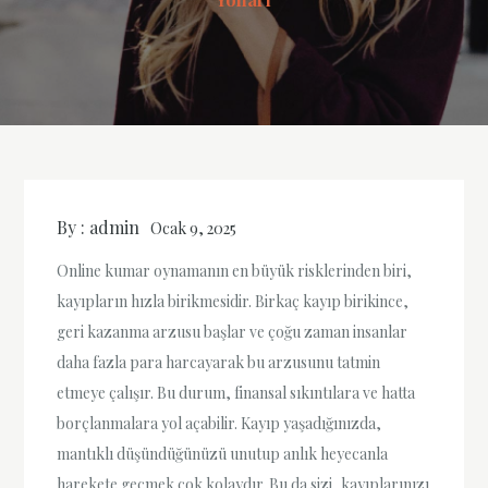
By :
admin
Ocak 9, 2025
Online kumar oynamanın en büyük risklerinden biri,
kayıpların hızla birikmesidir. Birkaç kayıp birikince,
geri kazanma arzusu başlar ve çoğu zaman insanlar
daha fazla para harcayarak bu arzusunu tatmin
etmeye çalışır. Bu durum, finansal sıkıntılara ve hatta
borçlanmalara yol açabilir. Kayıp yaşadığınızda,
mantıklı düşündüğünüzü unutup anlık heyecanla
harekete geçmek çok kolaydır. Bu da sizi, kayıplarınızı