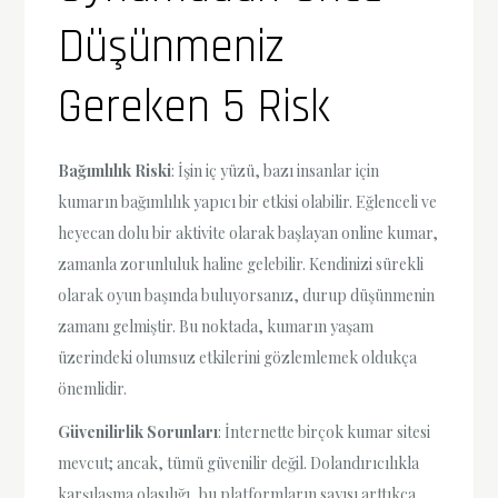
Düşünmeniz
Gereken 5 Risk
Bağımlılık Riski
: İşin iç yüzü, bazı insanlar için
kumarın bağımlılık yapıcı bir etkisi olabilir. Eğlenceli ve
heyecan dolu bir aktivite olarak başlayan online kumar,
zamanla zorunluluk haline gelebilir. Kendinizi sürekli
olarak oyun başında buluyorsanız, durup düşünmenin
zamanı gelmiştir. Bu noktada, kumarın yaşam
üzerindeki olumsuz etkilerini gözlemlemek oldukça
önemlidir.
Güvenilirlik Sorunları
: İnternette birçok kumar sitesi
mevcut; ancak, tümü güvenilir değil. Dolandırıcılıkla
karşılaşma olasılığı, bu platformların sayısı arttıkça