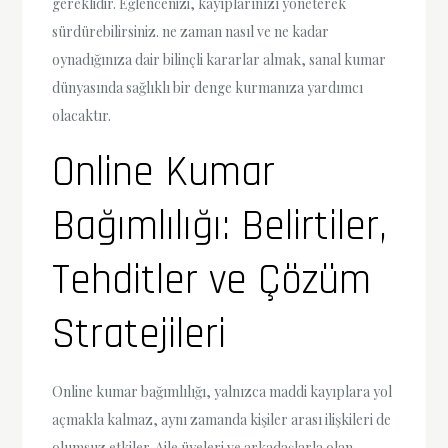
gereklidir. Eğlencenizi, kayıplarınızı yöneterek
sürdürebilirsiniz. ne zaman nasıl ve ne kadar
oynadığınıza dair bilinçli kararlar almak, sanal kumar
dünyasında sağlıklı bir denge kurmanıza yardımcı
olacaktır.
Online Kumar
Bağımlılığı: Belirtiler,
Tehditler ve Çözüm
Stratejileri
Online kumar bağımlılığı, yalnızca maddi kayıplara yol
açmakla kalmaz, aynı zamanda kişiler arası ilişkileri de
olumsuz etkiler. Aile üyeleri ve arkadaşlarla olan