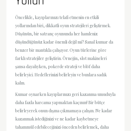
Yolları
Öncelikle, kayıplarınızı telafi etmenin en etkili
yollarından biri, dikkatli oyun stratejileri geliştirmek.
Düşünün, bir satranç oyununda her hamleniz
düşündüğünüz kadar önemli değil mi? Sanal kumar da
benzer bir mantıkla çalışıyor. Oyun türlerine göre
farklı stratejiler geliştirin. Örneğin, slot makineleri
şansa dayalıyken, pokerde strateji ve blöf daha
belirleyici. Hedeflerinizi belirleyin ve bunlara sadık
kalın.
Kumar oynarken kayıplarınızı geri kazanma umuduyla
daha fazla harcama yapmaktan kaçının! Bir bütçe
belirleyerek onun dışına çıkmamaya çalışın. Ne kadar
kazanmak istediğinizi ve ne kadar kaybetmeye
tahammül edebileceğinizi önceden belirlemek, daha