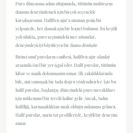
Puro dünyasına adım attığınızda, tütünün muhteşem
dansını deneyimlemek için birçok seçenekle
karşılaşırsınız. Hafiften ağır'a uzanan geniş bir
yelpazede, her damak için bir lezzet bulunur. Bu keyifli
yolculukta, puro seçimindeki ince nüanslar,
deneyimleyiciyi büyüleyen bir dansa dönüşür.
Birinci sınıf puroların cazibesi, hafiften ağır olanlar
arasında özel bir yer işgal eder. Hafif purolar, tütünün
kibar ve nazik dokunuşunu sunar. İlk yakıldıklarında
bile, sizi yumuşak bir tada doğru yönlendirirler. İşte bu
hafif purolar, başlangıç ​​düzeyindeki puro meraklıları
için mükemmel bir tercih haline gelir. Ancak, tadın
hafifliği, karmaşıklıktan uzak olduğu anlamına gelmez.
Hafif purolar, narin tat profilleriyle, keyifli bir deneyim
sunar.