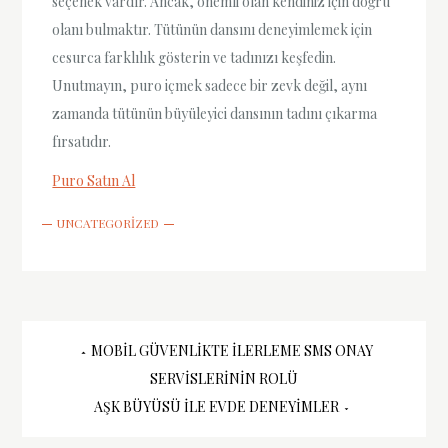
seçenek vardır. Ancak, önemli olan kendiniz için doğru
olanı bulmaktır. Tütünün dansını deneyimlemek için
cesurca farklılık gösterin ve tadınızı keşfedin.
Unutmayın, puro içmek sadece bir zevk değil, aynı
zamanda tütünün büyüleyici dansının tadını çıkarma
fırsatıdır.
Puro Satın Al
UNCATEGORIZED
Yazı
MOBIL GÜVENLIKTE İLERLEME SMS ONAY
SERVISLERININ ROLÜ
gezinmesi
AŞK BÜYÜSÜ ILE EVDE DENEYIMLER