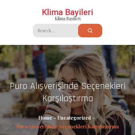
Skip
Klima Bayileri
to
Klima Bayileri
content
Search
for:
Puro Alışverişinde Seçenekleri
Karşılaştırma
Home
Uncategorized
Puro Alışverişinde Seçenekleri Karşılaştırma