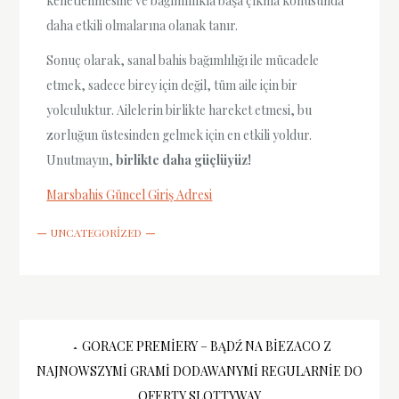
kenetlenmesine ve bağımlılıkla başa çıkma konusunda
daha etkili olmalarına olanak tanır.
Sonuç olarak, sanal bahis bağımlılığı ile mücadele
etmek, sadece birey için değil, tüm aile için bir
yolculuktur. Ailelerin birlikte hareket etmesi, bu
zorluğun üstesinden gelmek için en etkili yoldur.
Unutmayın,
birlikte daha güçlüyüz!
Marsbahis Güncel Giriş Adresi
UNCATEGORIZED
Yazı
GORACE PREMIERY – BĄDŹ NA BIEZACO Z
NAJNOWSZYMI GRAMI DODAWANYMI REGULARNIE DO
OFERTY SLOTTYWAY