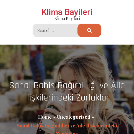
Skip
Klima Bayileri
to
Klima Bayileri
content
Search
for:
Sanal Bahis Bağımlılığı ve Aile
İlişkilerindeki Zorluklar
Home
Uncategorized
Sanal Bahis Bağımlılığı ve Aile İlişkilerindeki
Zorluklar