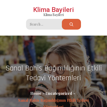
Skip
Klima Bayileri
to
Klima Bayileri
content
Search
for:
Sanal Bahis Bağımlılığının Etkili
Tedavi Yöntemleri
Home
Uncategorized
Sanal Bahis Bağımlılığının Etkili Tedavi
Yöntemleri