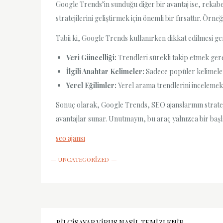
Google Trends’in sunduğu diğer bir avantaj ise, rekabe
stratejilerini geliştirmek için önemli bir fırsattır. Örn
Tabii ki, Google Trends kullanırken dikkat edilmesi ger
Veri Güncelliği:
Trendleri sürekli takip etmek gere
İlgili Anahtar Kelimeler:
Sadece popüler kelimeler
Yerel Eğilimler:
Yerel arama trendlerini incelemek,
Sonuç olarak, Google Trends, SEO ajanslarının strateji
avantajlar sunar. Unutmayın, bu araç yalnızca bir başla
seo ajansı
UNCATEGORIZED
BILGISAYAR VIRUS NASIL TEMIZLENIR