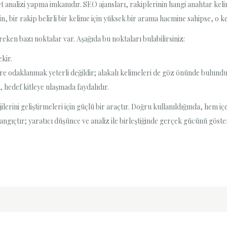
t analizi yapma imkanıdır. SEO ajansları, rakiplerinin hangi anahtar keli
eğin, bir rakip belirli bir kelime için yüksek bir arama hacmine sahipse, o 
eken bazı noktalar var. Aşağıda bu noktaları bulabilirsiniz:
kir.
e odaklanmak yeterli değildir; alakalı kelimeleri de göz önünde bulundu
 hedef kitleye ulaşmada faydalıdır.
lerini geliştirmeleri için güçlü bir araçtır. Doğru kullanıldığında, hem 
ngıçtır; yaratıcı düşünce ve analiz ile birleştiğinde gerçek gücünü göster