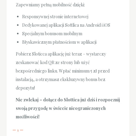
Zapewniamy pełną mobilność dzięki:
Responsywnej stronie internetowej
Dedykowanej aplikacji Sottlica na Android i iOS
Specjalnym bonusom mobilnym
Błyskawicznym płatnościom w aplikacji
Pobierz Sloticca aplikację już teraz – wystarczy
zeskanować kod QR ze strony lub użyć
bezpośredniego linku. Wpłać minimum 5 zł przed
instalacją, a otrzymasz ekskluzywny bonus bez
depozytu!
Nie zwlekaj – dołącz do Slottica już dziś i rozpocznij
swoją przygodę w świecie nieograniczonych
możliwości!
1