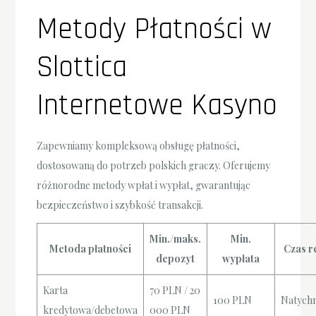
Metody Płatności w
Slottica
Internetowe Kasyno
Zapewniamy kompleksową obsługę płatności,
dostosowaną do potrzeb polskich graczy. Oferujemy
różnorodne metody wpłat i wypłat, gwarantując
bezpieczeństwo i szybkość transakcji.
Min./maks.
Min.
Metoda płatności
Czas re
depozyt
wypłata
Karta
70 PLN / 20
100 PLN
Natych
kredytowa/debetowa
000 PLN