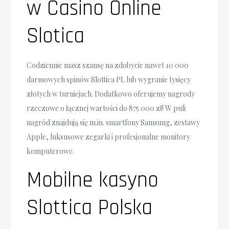
w Casino Online
Slotica
Codziennie masz szansę na zdobycie nawet 10 000
darmowych spinów Slottica PL lub wygranie tysięcy
złotych w turniejach. Dodatkowo oferujemy nagrody
rzeczowe o łącznej wartości do 875 000 zł! W puli
nagród znajdują się m.in. smartfony Samsung, zestawy
Apple, luksusowe zegarki i profesjonalne monitory
komputerowe.
Mobilne kasyno
Slottica Polska