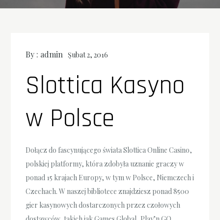
By :
admin
Şubat 2, 2016
Slottica Kasyno
w Polsce
Dołącz do fascynującego świata Slottica Online Casino,
polskiej platformy, która zdobyła uznanie graczy w
ponad 15 krajach Europy, w tym w Polsce, Niemczech i
Czechach. W naszej bibliotece znajdziesz ponad 8500
gier kasynowych dostarczonych przez czołowych
dostawców, takich jak Games Global, Play’n GO,