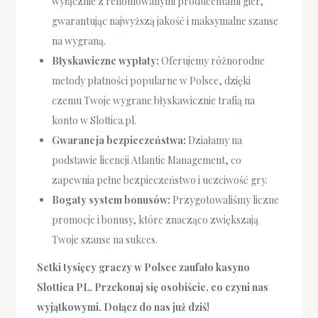
wyłącznie z renomowanymi producentami gier,
gwarantując najwyższą jakość i maksymalne szanse
na wygraną.
Błyskawiczne wypłaty:
Oferujemy różnorodne
metody płatności popularne w Polsce, dzięki
czemu Twoje wygrane błyskawicznie trafią na
konto w Slottica.pl.
Gwarancja bezpieczeństwa:
Działamy na
podstawie licencji Atlantic Management, co
zapewnia pełne bezpieczeństwo i uczciwość gry.
Bogaty system bonusów:
Przygotowaliśmy liczne
promocje i bonusy, które znacząco zwiększają
Twoje szanse na sukces.
Setki tysięcy graczy w Polsce zaufało kasyno
Slottica PL. Przekonaj się osobiście, co czyni nas
wyjątkowymi. Dołącz do nas już dziś!