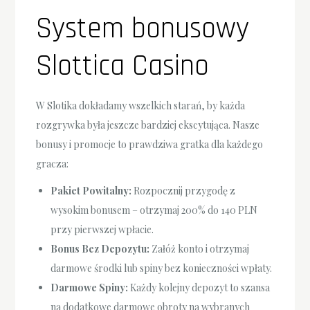
System bonusowy
Slottica Casino
W Slotika dokładamy wszelkich starań, by każda
rozgrywka była jeszcze bardziej ekscytująca. Nasze
bonusy i promocje to prawdziwa gratka dla każdego
gracza:
Pakiet Powitalny:
Rozpocznij przygodę z
wysokim bonusem – otrzymaj 200% do 140 PLN
przy pierwszej wpłacie.
Bonus Bez Depozytu:
Załóż konto i otrzymaj
darmowe środki lub spiny bez konieczności wpłaty.
Darmowe Spiny:
Każdy kolejny depozyt to szansa
na dodatkowe darmowe obroty na wybranych