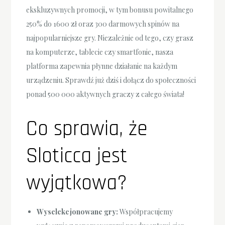
ekskluzywnych promocji, w tym bonusu powitalnego
250% do 1600 zł oraz 300 darmowych spinów na
najpopularniejsze gry. Niezależnie od tego, czy grasz
na komputerze, tablecie czy smartfonie, nasza
platforma zapewnia płynne działanie na każdym
urządzeniu. Sprawdź już dziś i dołącz do społeczności
ponad 500 000 aktywnych graczy z całego świata!
Co sprawia, że
Sloticca jest
wyjątkowa?
Wyselekcjonowane gry:
Współpracujemy