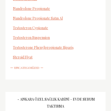
Nandrolone Propionate
Nandrolone Propionate Satın Al
Testosteron Cypionate
Testosteron Suspension
Testosterone Phenylpropionate Sipariş
Steroid Fiyat
UNCATEGORIZED
Yazı
ANKARA ÖZEL SAĞLIK KABINI – EVDE SERUM
TAKTIRMA