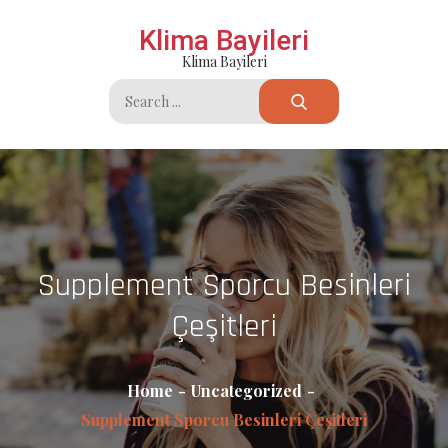
Skip
Klima Bayileri
to
Klima Bayileri
content
Search
for:
Supplement Sporcu Besinleri
Çeşitleri
Home
Uncategorized
Supplement Sporcu Besinleri Çeşitleri