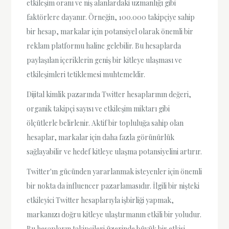
etkileşim oranı ve niş alanlardaki uzmanlığı gibi
faktörlere dayanır. Örneğin, 100.000 takipçiye sahip
bir hesap, markalar için potansiyel olarak önemli bir
reklam platformu haline gelebilir. Bu hesaplarda
paylaşılan içeriklerin geniş bir kitleye ulaşması ve
etkileşimleri tetiklemesi muhtemeldir.
Dijital kimlik pazarında Twitter hesaplarının değeri,
organik takipçi sayısı ve etkileşim miktarı gibi
ölçütlerle belirlenir. Aktif bir topluluğa sahip olan
hesaplar, markalar için daha fazla görünürlük
sağlayabilir ve hedef kitleye ulaşma potansiyelini artırır.
Twitter'ın gücünden yararlanmak isteyenler için önemli
bir nokta da influencer pazarlamasıdır. İlgili bir nişteki
etkileyici Twitter hesaplarıyla işbirliği yapmak,
markanızı doğru kitleye ulaştırmanın etkili bir yoludur.
Bu hesapların takipçileri üzerinde büyük bir etkisi