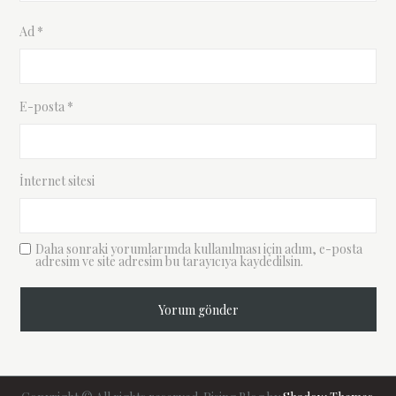
Ad
*
E-posta
*
İnternet sitesi
Daha sonraki yorumlarımda kullanılması için adım, e-posta
adresim ve site adresim bu tarayıcıya kaydedilsin.