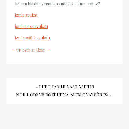
hemen bir danışmanlık randevusu almayasınız?
izmir avukat
izmir ceza avukatı
izmir sağlık avukatı
UNCATEGORIZED
Yazı
PURO TADIMI NASIL YAPILIR
MOBIL ÖDEME BOZDURMA İŞLEM ONAY SÜRESI
gezinmesi