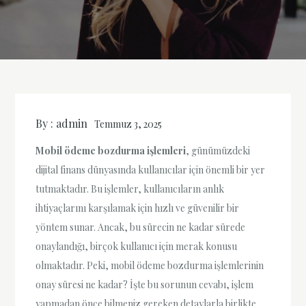
By :
admin
Temmuz 3, 2025
Mobil ödeme bozdurma işlemleri
, günümüzdeki
dijital finans dünyasında kullanıcılar için önemli bir yer
tutmaktadır. Bu işlemler, kullanıcıların anlık
ihtiyaçlarını karşılamak için hızlı ve güvenilir bir
yöntem sunar. Ancak, bu sürecin ne kadar sürede
onaylandığı, birçok kullanıcı için merak konusu
olmaktadır. Peki, mobil ödeme bozdurma işlemlerinin
onay süresi ne kadar? İşte bu sorunun cevabı, işlem
yapmadan önce bilmeniz gereken detaylarla birlikte