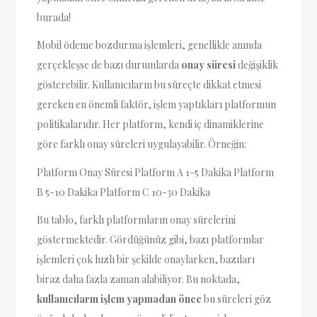
burada!
Mobil ödeme bozdurma işlemleri, genellikle anında
gerçekleşse de bazı durumlarda
onay süresi
değişiklik
gösterebilir. Kullanıcıların bu süreçte dikkat etmesi
gereken en önemli faktör, işlem yaptıkları platformun
politikalarıdır. Her platform, kendi iç dinamiklerine
göre farklı onay süreleri uygulayabilir. Örneğin:
Platform Onay Süresi Platform A 1-5 Dakika Platform
B 5-10 Dakika Platform C 10-30 Dakika
Bu tablo, farklı platformların onay sürelerini
göstermektedir. Gördüğünüz gibi, bazı platformlar
işlemleri çok hızlı bir şekilde onaylarken, bazıları
biraz daha fazla zaman alabiliyor. Bu noktada,
kullanıcıların işlem yapmadan önce
bu süreleri göz